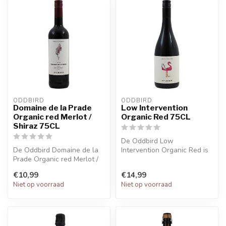
ODDBIRD
ODDBIRD
Domaine de la Prade
Low Intervention
Organic red Merlot /
Organic Red 75CL
Shiraz 75CL
De Oddbird Low
De Oddbird Domaine de la
Intervention Organic Red is
Prade Organic red Merlot /
de eerste low intervention
Shiraz is een alcoholvrije r...
red wine l...
€10,99
€14,99
Niet op voorraad
Niet op voorraad