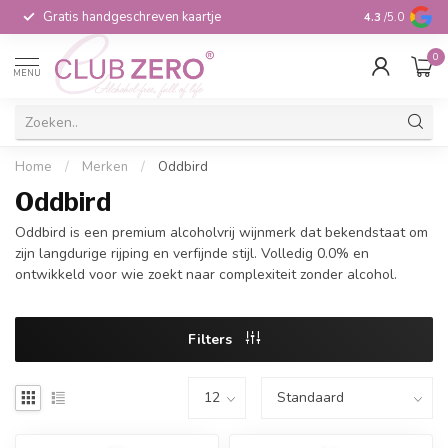
Gratis handgeschreven kaartje
Voor 16:00 b
4.3
/5.0
0
MENU
Home
/
Merken
/
Oddbird
Oddbird
Oddbird is een premium alcoholvrij wijnmerk dat bekendstaat om
zijn langdurige rijping en verfijnde stijl. Volledig 0.0% en
ontwikkeld voor wie zoekt naar complexiteit zonder alcohol.
Filters