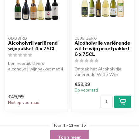
ODDBIRD
CLUB ZERO
Alcoholvrij variërend
Alcoholvrije variërende
wijnpakket 4 x 75CL
witte wijn proefpakket
6 x 75CL
Een heerlijk divers
alcoholvrij wijnpakket met 4
Ontdek het Alcoholvrije
soorten van het merk
variërende Witte Wijn
Oddbird om...
Proefpakket 6 x 75CL en
€59,99
laat je me...
Op voorraad
€49,99
Niet op voorraad
Toon
1
-
12
van 16
Toon meer