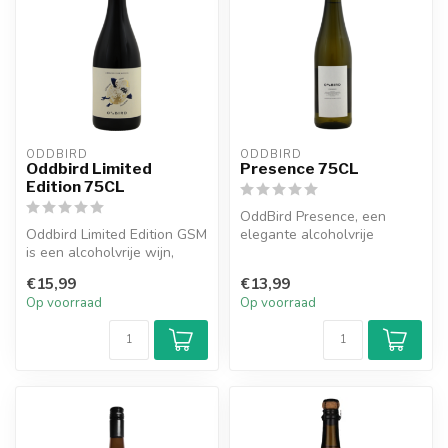
ODDBIRD
ODDBIRD
Oddbird Limited
Presence 75CL
Edition 75CL
OddBird Presence, een
Oddbird Limited Edition GSM
elegante alcoholvrije
is een alcoholvrije wijn,
mousserende wijn uit de
gemaakt van Grenache,
Languedoc, b...
€15,99
€13,99
Syra...
Op voorraad
Op voorraad