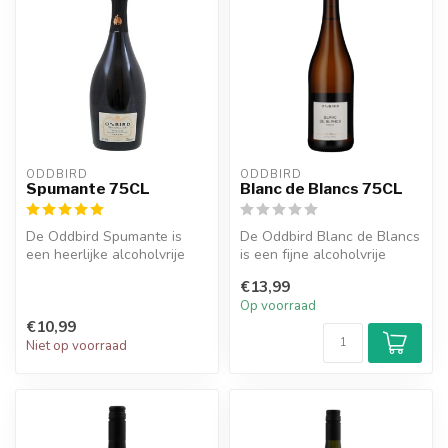
ODDBIRD
ODDBIRD
Spumante 75CL
Blanc de Blancs 75CL
De Oddbird Spumante is
De Oddbird Blanc de Blancs
een heerlijke alcoholvrije
is een fijne alcoholvrije
mousserende wijn uit
mousserende wijn van
€13,99
Veneto.
Chardo...
Op voorraad
€10,99
Niet op voorraad