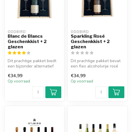
ODDBIRD
ODDBIRD
Blanc de Blancs
Sparkling Rosé
Geschenkkist + 2
Geschenkkist + 2
glazen
glazen
Dit prachtige pakket biedt
Dit prachtige pakket bevat
een bijzonder alternatief
een fles alcoholvrije rosé
voor degenen die houden
bubbels van Oddbird en
€34,99
€34,99
van...
twe...
Op voorraad
Op voorraad