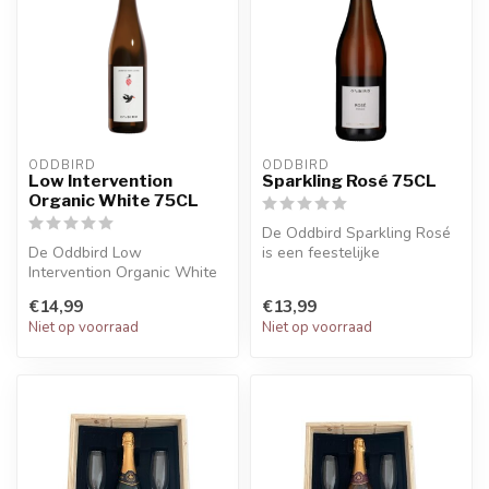
ODDBIRD
ODDBIRD
Low Intervention
Sparkling Rosé 75CL
Organic White 75CL
De Oddbird Sparkling Rosé
De Oddbird Low
is een feestelijke
Intervention Organic White
alcoholvrije mousserende
is de eerste low
rosé uit d...
€14,99
€13,99
intervention white wi...
Niet op voorraad
Niet op voorraad