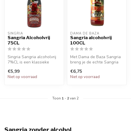
SINGRIA
DAMA DE BAZA
Sangria Alcoholvrij
Sangria alcoholvrij
75CL
100CL
Singria Sangria alcoholvrij
Met Dama de Baza Sangria
7%CL is een klassieke
breng je de echte Sangria
zomerse Spaanse Sangria
en Spaanse sfeer naar huis!
€5,99
€6,75
die zo...
Niet op voorraad
Niet op voorraad
Toon
1
-
2
van 2
Sangria zonder alcohol