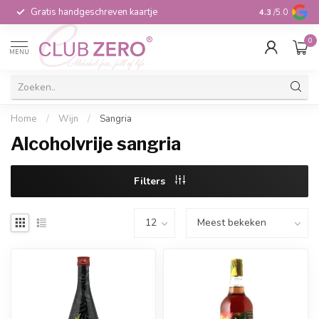
Gratis handgeschreven kaartje
Voor 16:00 b
4.3
/5.0
0
MENU
Home
/
Wijn
/
Sangria
Alcoholvrije sangria
Filters