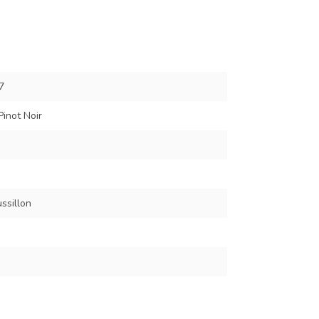
7
inot Noir
ssillon