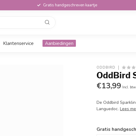
Gratis handgeschreven kaartje
Klantenservice
Aanbiedingen
ODDBIRD
OddBird 
€13,99
Incl. btw
De Oddbird Sparkling
Languedoc.
Lees me
Gratis handgesch