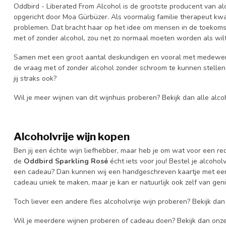
Oddbird - Liberated From Alcohol is de grootste producent van alc
opgericht door Moa Gürbüzer. Als voormalig familie therapeut kwa
problemen. Dat bracht haar op het idee om mensen in de toekomst
met of zonder alcohol, zou net zo normaal moeten worden als wilt 
Samen met een groot aantal deskundigen en vooral met medewerki
de vraag met of zonder alcohol zonder schroom te kunnen stellen.
jij straks ook?
Wil je meer wijnen van dit wijnhuis proberen? Bekijk dan alle alco
Alcoholvrije wijn kopen
Ben jij een échte wijn liefhebber, maar heb je om wat voor een r
de
Oddbird Sparkling Rosé
écht iets voor jou! Bestel je alcoholv
een cadeau? Dan kunnen wij een handgeschreven kaartje met ee
cadeau uniek te maken, maar je kan er natuurlijk ook zelf van gen
Toch liever een andere fles alcoholvrije wijn proberen? Bekijk d
Wil je meerdere wijnen proberen of cadeau doen? Bekijk dan onz