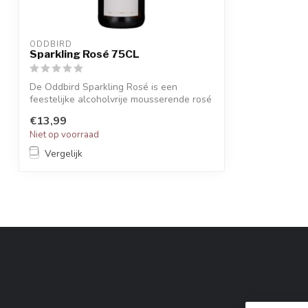
ODDBIRD
Sparkling Rosé 75CL
De Oddbird Sparkling Rosé is een
feestelijke alcoholvrije mousserende rosé
uit d...
€13,99
Niet op voorraad
Vergelijk