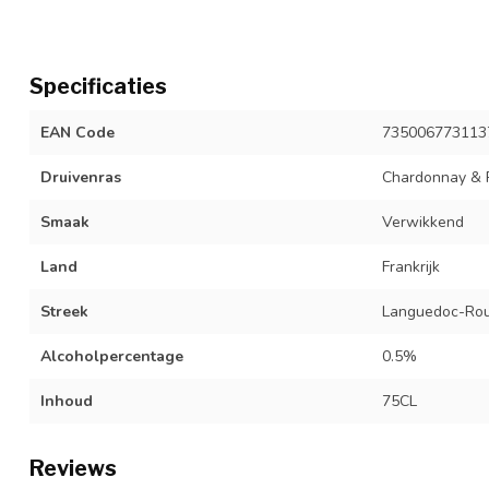
Specificaties
EAN Code
735006773113
Druivenras
Chardonnay & P
Smaak
Verwikkend
Land
Frankrijk
Streek
Languedoc-Rou
Alcoholpercentage
0.5%
Inhoud
75CL
Reviews