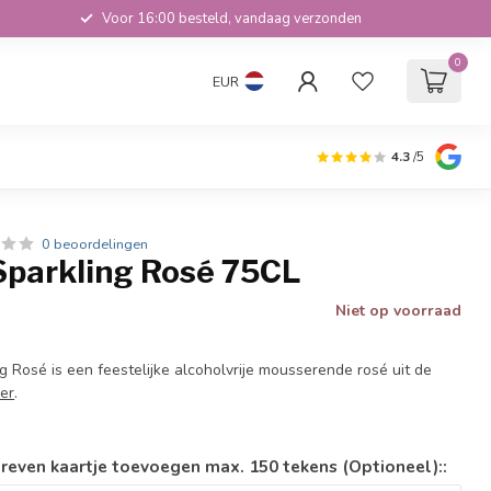
Voor 16:00 besteld, vandaag verzonden
0
EUR
4.3
/5
0 beoordelingen
Sparkling Rosé 75CL
Niet op voorraad
 Rosé is een feestelijke alcoholvrije mousserende rosé uit de
er
.
reven kaartje toevoegen max. 150 tekens (Optioneel)::