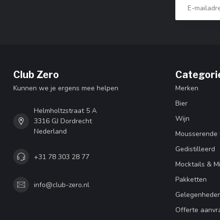
Club Zero
Categori
Kunnen we je ergens mee helpen
Merken
Bier
Helmholtzstraat 5 A
Wijn
3316 GJ Dordrecht
Nederland
Mousserende 
Gedistilleerd
+31 78 303 28 77
Mocktails & M
Pakketten
info@club-zero.nl
Gelegenhede
Offerte aanvr