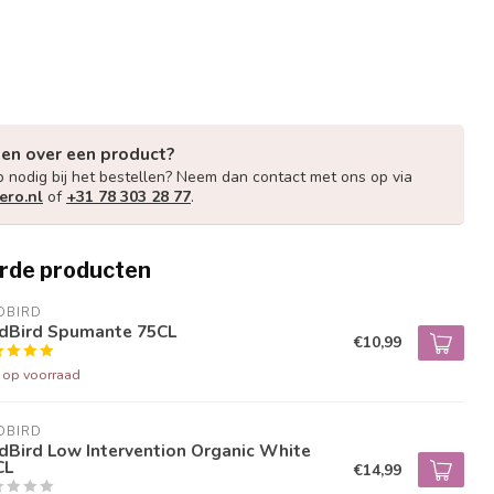
gen over een product?
p nodig bij het bestellen? Neem dan contact met ons op via
ero.nl
of
+31 78 303 28 77
.
rde producten
DBIRD
dBird Spumante 75CL
€10,99
t op voorraad
DBIRD
dBird Low Intervention Organic White
CL
€14,99