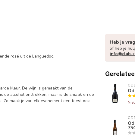
Heb je vra
of heb je hul
info@club-z
rende rosé uit de Languedoc.
Gerelatee
OD
terde kleur. De wijn is gemaakt van de
Od
is de alcohol onttrokken, maar is de smaak en de
es. Zo maak je van elk evenement een feest ook
Nie
OD
Od
75