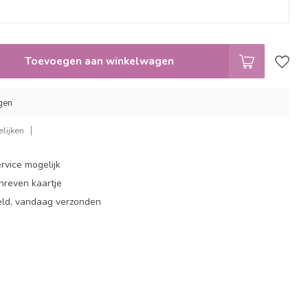
Toevoegen aan winkelwagen
gen
lijken
rvice mogelijk
hreven kaartje
eld, vandaag verzonden