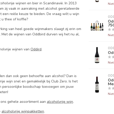
oholvrije wijnen en bier in Scandinavië. In 2013
Nie
m zij vaak in aanraking met alcohol gerelateerde
 een reële keuze te bieden. De vraag wilt u wijn
OD
u thee of koffie?
Odd
75
ng van heel goede wijnmakers slaagt zij erin om
 Met de wijnen van Oddbird durven wij het nu al,
Nie
OD
holvrije wijnen van
Oddird
.
Odd
Nie
eden dan ook geen behoefte aan alcohol? Dan is
OD
Od
rije wijn snel en gemakkelijk bij Club Zero. Is het
Mer
n persoonlijke boodschap toevoegen om jouw
ieten!
Nie
an ons gehele assortiment aan
alcoholvrije wijn
.
e
alcoholvrije wijnpakketten
.