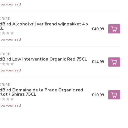
t op voorraad
DBIRD
Bird Alcoholvrij variërend wijnpakket 4 x
CL
€49,99
t op voorraad
DBIRD
Bird Low Intervention Organic Red 75CL
€14,99
t op voorraad
DBIRD
dBird Domaine de la Prade Organic red
lot / Shiraz 75CL
€10,99
t op voorraad