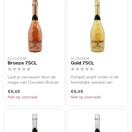
CLOUDEM
CLOUDEM
Bronze 75CL
Gold 75CL
Laat je verrassen door de
Dompel jezelf onder in de
magie van Cloudem Bronze
feestelijke wereld van
75CL, een sprankelende
Cloudem Gold 75CL, een
€6,49
€6,49
appelc...
sprankel...
Niet op voorraad
Niet op voorraad