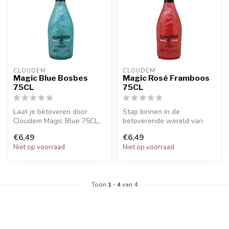
CLOUDEM
CLOUDEM
Magic Blue Bosbes
Magic Rosé Framboos
75CL
75CL
Laat je betoveren door
Stap binnen in de
Cloudem Magic Blue 75CL,
betoverende wereld van
een sprankelende
Cloudem Magic Rosé 75CL,
€6,49
€6,49
appelcider met ...
een sprankelen...
Niet op voorraad
Niet op voorraad
Toon
1
-
4
van 4