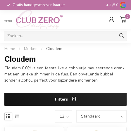
Gratis handgeschreven kaartje
Voor 16:00 b
4.3
/5.0
0
MENU
Home
/
Merken
/
Cloudem
Cloudem
Cloudem 0.0% is een feestelijke alcoholvrije mousserende drank
met een unieke shimmer in de fles. Een opvallende bubbel
zonder alcohol, perfect voor bijzondere momenten.
Filters