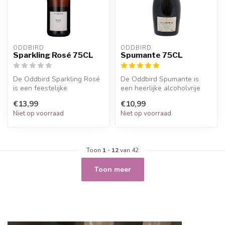
ODDBIRD
ODDBIRD
Sparkling Rosé 75CL
Spumante 75CL
De Oddbird Sparkling Rosé
De Oddbird Spumante is
is een feestelijke
een heerlijke alcoholvrije
alcoholvrije mousserende
mousserende wijn uit
€13,99
€10,99
rosé uit d...
Veneto.
Niet op voorraad
Niet op voorraad
Toon
1
-
12
van 42
Toon meer