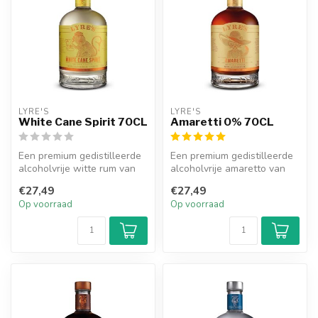
LYRE'S
LYRE'S
White Cane Spirit 70CL
Amaretti 0% 70CL
Een premium gedistilleerde
Een premium gedistilleerde
alcoholvrije witte rum van
alcoholvrije amaretto van
het merk Lyre's.
het merk Lyre's.
€27,49
€27,49
Op voorraad
Op voorraad