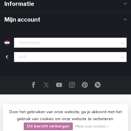
Informatie
Mijn account
€
Door het gebruiken van onze website, ga je akkoord met het
gebruik van cookies om onze website te verbeteren.
© Copyright 2026 Club Zero
- Powered by
Lightspeed
-
Lightspeed design
by
Dyvelopment
Dit bericht verbergen
Meer over cookies »