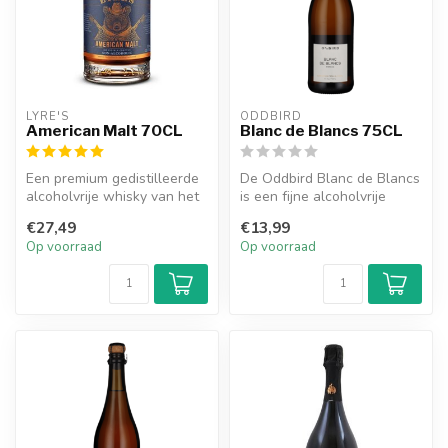
LYRE'S
ODDBIRD
American Malt 70CL
Blanc de Blancs 75CL
Een premium gedistilleerde
De Oddbird Blanc de Blancs
alcoholvrije whisky van het
is een fijne alcoholvrije
merk Lyre's.
mousserende wijn van
€27,49
€13,99
Chardo...
Op voorraad
Op voorraad