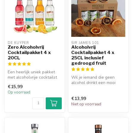
DE KUYPER
SIR JAMES 101
Zero Alcoholvrij
Alcoholvrij
Cocktailpakket 4 x
Cocktailpakket 4 x
20CL
25CL inclusief
gedroogd fruit
Een heerlijk uniek pakket
met alcoholvrije cocktailst
Wil je iemand die geen
om jouw drankje helemaal
alcohol drinkt een mooi
€15,99
c...
cadeau geven of ben je zelf
Op voorraad
nieuw...
€13,99
Niet op voorraad