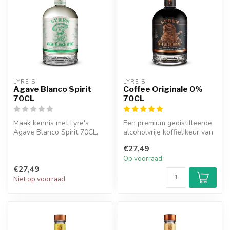
LYRE'S
LYRE'S
Agave Blanco Spirit
Coffee Originale 0%
70CL
70CL
Maak kennis met Lyre's
Een premium gedistilleerde
Agave Blanco Spirit 70CL,
alcoholvrije koffielikeur van
een unieke en ambachtelijke
het merk Lyre's.
€27,49
alc...
Op voorraad
€27,49
Niet op voorraad