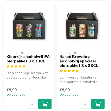
CLUB ZERO
CLUB ZERO
Kleurrijk alcoholvrij IPA
Naked Brewdog
bierpakket 3 x 33CL
alcoholvrij speciaal
bierpakket 3 x 33CL
Dit alcoholvrije bierpakket
bestaat uit drie kleurrijke
Een mooi combinatie van
IPA's (Indian Pale Ale)....
drie soorten alcoholvrije
bieren van de merken
€9,99
€9,99
Brewdog e...
Op voorraad
Op voorraad