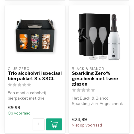
CLUB ZERO
BLACK & BIANCO
Trio alcoholvrij speciaal
Sparkling Zero%
bierpakket 3 x 33CL
geschenk met twee
glazen
Een mooi alcoholvrij
bierpakket met drie
Het Black & Bianco
verschillende soorten
Sparkling Zero% geschenk
€9,99
alcoholvrije spec...
biedt de perfecte manier om
Op voorraad
feesteli...
€24,99
Niet op voorraad