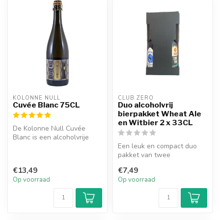
KOLONNE NULL
CLUB ZERO
Cuvée Blanc 75CL
Duo alcoholvrij
bierpakket Wheat Ale
en Witbier 2 x 33CL
De Kolonne Null Cuvée
Blanc is een alcoholvrije
mousserende wijn van een
Een leuk en compact duo
gerenom...
pakket van twee
verschillende soorten
€13,49
€7,49
alcoholvrije biere...
Op voorraad
Op voorraad