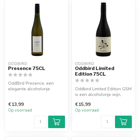
ODDBIRD
ODDBIRD
Presence 75CL
Oddbird Limited
Edition 75CL
OddBird Presence, een
elegante alcoholvrije
Oddbird Limited Edition GSM
mousserende wijn uit de
is een alcoholvrije wijn,
Languedoc, b...
gemaakt van Grenache,
€13,99
€15,99
Syra...
Op voorraad
Op voorraad