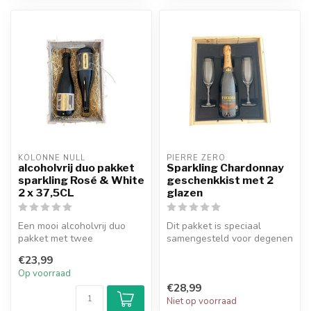
KOLONNE NULL
PIERRE ZERO
alcoholvrij duo pakket
Sparkling Chardonnay
sparkling Rosé & White
geschenkkist met 2
2 x 37,5CL
glazen
Een mooi alcoholvrij duo
Dit pakket is speciaal
pakket met twee
samengesteld voor degenen
alcoholvrije wijnen van het
die houden van de fijne
€23,99
merk Kolonn...
bubbels...
Op voorraad
€28,99
Niet op voorraad