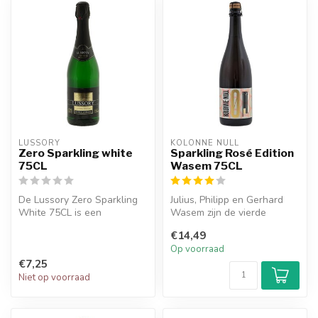
LUSSORY
KOLONNE NULL
Zero Sparkling white
Sparkling Rosé Edition
75CL
Wasem 75CL
De Lussory Zero Sparkling
Julius, Philipp en Gerhard
White 75CL is een
Wasem zijn de vierde
alcoholvrije mousserende
generatie wijnmakers van
€14,49
wijn die je...
Weingut...
Op voorraad
€7,25
Niet op voorraad