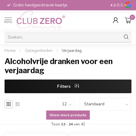
Gratis handgeschreven kaartje
Voor 16:00 b
4.3
/5.0
0
MENU
Home
/
Gelegenheden
/
Verjaardag
Alcoholvrije dranken voor een
verjaardag
Filters
Show more products
Toon
13
-
24
van 42