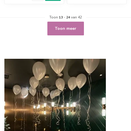
Toon
13
-
24
van 42
Toon meer