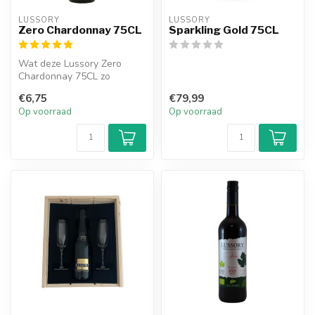
LUSSORY
LUSSORY
Zero Chardonnay 75CL
Sparkling Gold 75CL
Wat deze Lussory Zero
Chardonnay 75CL zo
bijzonder maakt, is het
€6,75
€79,99
unieke proces v...
Op voorraad
Op voorraad