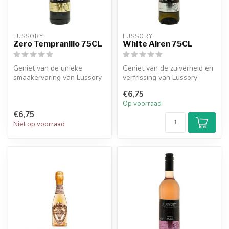
LUSSORY
LUSSORY
Zero Tempranillo 75CL
White Airen 75CL
Geniet van de unieke
Geniet van de zuiverheid en
smaakervaring van Lussory
verfrissing van Lussory
Zero Tempranillo, een
White Airen 75CL, een
€6,75
heerlijke a...
heerli...
Op voorraad
€6,75
Niet op voorraad