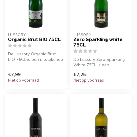
LUSSORY
LUSSORY
Organic Brut BIO 75CL
Zero Sparkling white
75CL
De Lussory Organic Brut
BIO 75CL is een uitstekende
De Lussory Zero Sparkling
keuze voor liefhebbers van
White 75CL is een
m...
alcoholvrije mousserende
€7,99
€7,25
wijn die je...
Niet op voorraad
Niet op voorraad