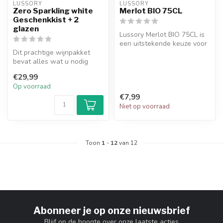
LUSSORY
LUSSORY
Zero Sparkling white
Merlot BIO 75CL
Geschenkkist + 2
glazen
Lussory Merlot BIO 75CL is
een uitstekende keuze voor
Dit prachtige wijnpakket
liefhebbers van rode wijne...
bevat alles wat u nodig
heeft voor een
€29,99
onvergetelijke e...
Op voorraad
€7,99
Niet op voorraad
Toon
1
-
12
van 12
Abonneer je op onze nieuwsbrief
Blijf op de hoogte over onze laatste acties