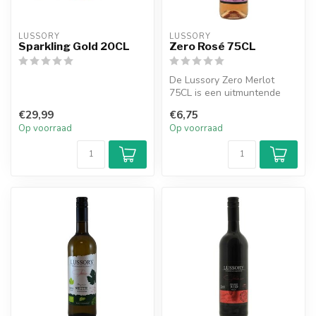
LUSSORY
LUSSORY
Sparkling Gold 20CL
Zero Rosé 75CL
De Lussory Zero Merlot
75CL is een uitmuntende
alcoholvrije rosé wijn die je
€29,99
€6,75
zal...
Op voorraad
Op voorraad