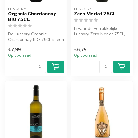
LUSSORY
LUSSORY
Organic Chardonnay
Zero Merlot 75CL
BIO 75CL
Ervaar de verrukkelijke
De Lussory Organic
Lussory Zero Merlot 75CL,
Chardonnay BIO 75CL is een
een alcoholvrije rode wijn
buitengewone alcoholvrije
die...
€7,99
€6,75
moussere...
Op voorraad
Op voorraad