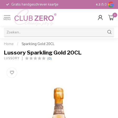
Gratis handgeschreven kaartje
Voor 16:00 b
4.3
/5.0
0
MENU
Home
/
Sparkling Gold 20CL
Lussory Sparkling Gold 20CL
(0)
LUSSORY