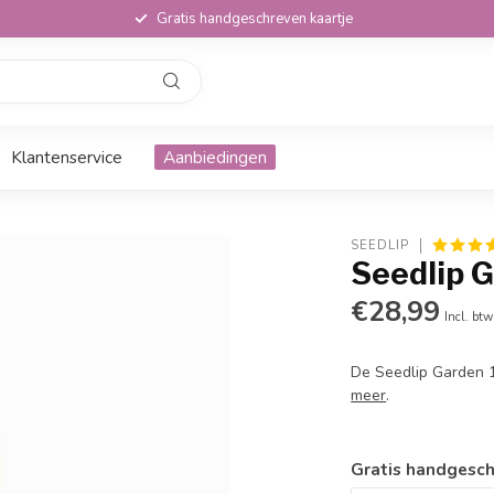
Gratis handgeschreven kaartje
Klantenservice
Aanbiedingen
SEEDLIP
Seedlip 
€28,99
Incl. btw
De Seedlip Garden 1
meer
.
Gratis handgesch