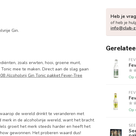
Heb je vra
of heb je hul
info@club-z
vrije Gin.
Gerelatee
FEV
rediënten, zoals erwten, hooi, groene munt,
Fev
in Tonic mee te maken. Direct aan de slag gaan
08 Alcoholvrij Gin Tonic pakket Fever-Tree
Op 
FEV
Fev
Op 
r waarop de wereld drinkt te veranderen met
nd merk in de alcoholvrije wereld, want het bracht
SEE
ddels groeit het merk steeds harder en heeft het
See
 Show gewonnen. Het proberen waard dus!
pak