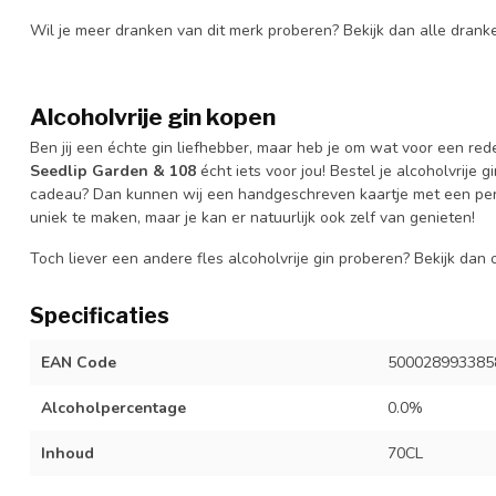
Wil je meer dranken van dit merk proberen? Bekijk dan alle dran
Alcoholvrije gin kopen
Ben jij een échte gin liefhebber, maar heb je om wat voor een re
Seedlip Garden & 108
écht iets voor jou! Bestel je alcoholvrije g
cadeau? Dan kunnen wij een handgeschreven kaartje met een pe
uniek te maken, maar je kan er natuurlijk ook zelf van genieten!
Toch liever een andere fles alcoholvrije gin proberen? Bekijk da
Specificaties
EAN Code
500028993385
Alcoholpercentage
0.0%
Inhoud
70CL