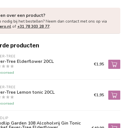
gen over een product?
p nodig bij het bestellen? Neem dan contact met ons op via
ero.nl
of
+31 78 303 28 77
.
rde producten
ER-TREE
er-Tree Elderflower 20CL
€1,95
voorraad
ER-TREE
er-Tree Lemon tonic 20CL
€1,95
voorraad
DLIP
dlip Garden 108 Alcoholvrij Gin Tonic
ket Fever-Tree Elderflower