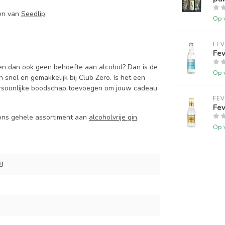
ken van
Seedlip
.
Op 
FEV
Fev
den dan ook geen behoefte aan alcohol? Dan is de
Op 
in snel en gemakkelijk bij Club Zero. Is het een
rsoonlijke boodschap toevoegen om jouw cadeau
FEV
Fev
n ons gehele assortiment aan
alcoholvrije gin
.
Op 
8