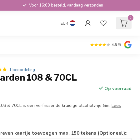
Voor 16:00 besteld, vandaag verzonden
0
EUR
4.3
/5
1 beoordeling
Garden 108 & 70CL
Op voorraad
08 & 70CL is een verfrissende kruidige alcoholvrije Gin.
Lees
reven kaartje toevoegen max. 150 tekens (Optioneel)::