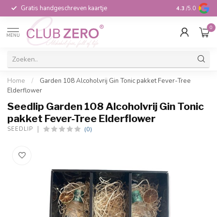
Gratis handgeschreven kaartje
Voor 16:00 b
4.3
/5.0
0
MENU
Home
/
Garden 108 Alcoholvrij Gin Tonic pakket Fever-Tree
Elderflower
Seedlip Garden 108 Alcoholvrij Gin Tonic
pakket Fever-Tree Elderflower
(0)
SEEDLIP