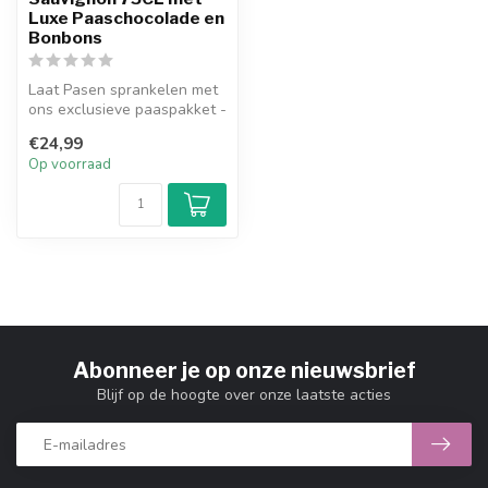
Luxe Paaschocolade en
Bonbons
Laat Pasen sprankelen met
ons exclusieve paaspakket -
een onweerstaanbare
€24,99
combin...
Op voorraad
Abonneer je op onze nieuwsbrief
Blijf op de hoogte over onze laatste acties