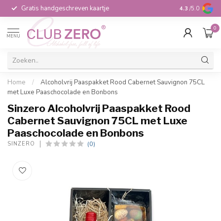
Gratis handgeschreven kaartje
Voor 16:00 b
4.3
/5.0
0
MENU
Home
/
Alcoholvrij Paaspakket Rood Cabernet Sauvignon 75CL
met Luxe Paaschocolade en Bonbons
Sinzero Alcoholvrij Paaspakket Rood
Cabernet Sauvignon 75CL met Luxe
Paaschocolade en Bonbons
(0)
SINZERO