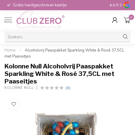
Gratis handgeschreven kaartje
Voor 16:00 b
4.3
/5.0
0
MENU
Home
/
Alcoholvrij Paaspakket Sparkling White & Rosé 37,5CL
met Paaseitjes
Kolonne Null Alcoholvrij Paaspakket
Sparkling White & Rosé 37,5CL met
Paaseitjes
(0)
KOLONNE NULL