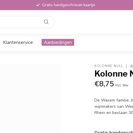
Gratis handgeschreven kaartje
Klantenservice
Aanbiedingen
KOLONNE NULL
Kolonne N
€8,75
Incl. btw
De Wasem familie, be
wijnmakers van Wei
Rhein en beslaan 30
Gratis handgesch