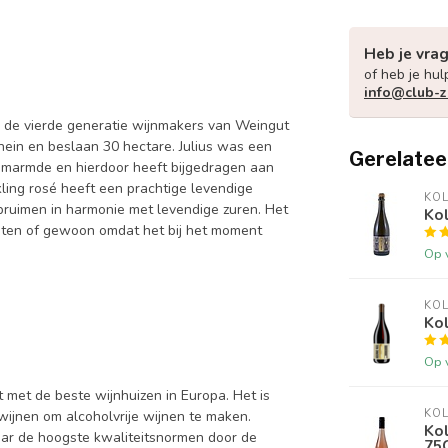
Heb je vra
of heb je hul
info@club-z
is de vierde generatie wijnmakers van Weingut
ein en beslaan 30 hectare. Julius was een
Gerelatee
omarmde en hierdoor heeft bijgedragen aan
kling rosé heeft een prachtige levendige
KO
 pruimen in harmonie met levendige zuren. Het
Ko
menten of gewoon omdat het bij het moment
Op 
KO
Ko
Op 
 met de beste wijnhuizen in Europa. Het is
KO
jnen om alcoholvrije wijnen te maken.
Kol
 naar de hoogste kwaliteitsnormen door de
75