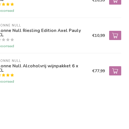
€10,99
voorraad
LONNE NULL
onne Null Riesling Edition Axel Pauly
CL
€10,99
voorraad
LONNE NULL
onne Null Alcoholvrij wijnpakket 6 x
CL
€77,99
voorraad