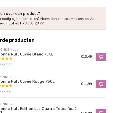
gen over een product?
p nodig bij het bestellen? Neem dan contact met ons op via
ero.nl
of
+31 78 303 28 77
.
rde producten
LONNE NULL
lonne Null Cuvée Blanc 75CL
€13,49
voorraad
LONNE NULL
lonne Null Cuvée Rouge 75CL
€11,99
voorraad
LONNE NULL
onne Null Edition Les Quatre Tours Rosé
CL