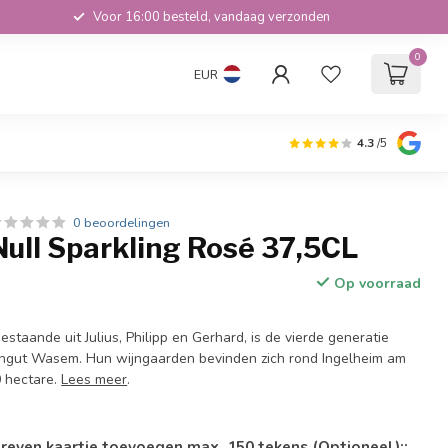
Voor 16:00 besteld, vandaag verzonden
0
EUR
4.3
/5
0 beoordelingen
ull Sparkling Rosé 37,5CL
Op voorraad
staande uit Julius, Philipp en Gerhard, is de vierde generatie
ngut Wasem. Hun wijngaarden bevinden zich rond Ingelheim am
 hectare.
Lees meer
.
reven kaartje toevoegen max. 150 tekens (Optioneel)::