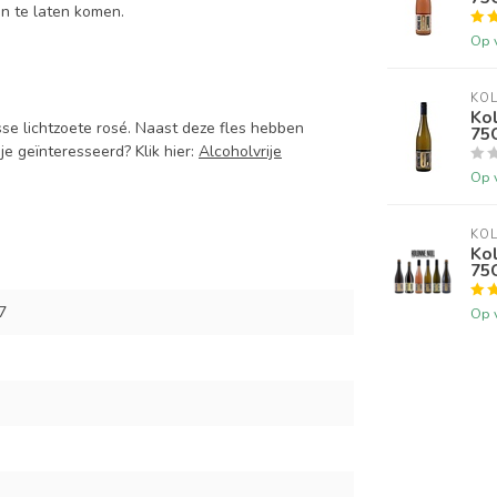
n te laten komen.
Op 
KO
Kol
sse lichtzoete rosé. Naast deze fles hebben
75
e geïnteresseerd? Klik hier:
Alcoholvrije
Op 
KO
Kol
75
7
Op 