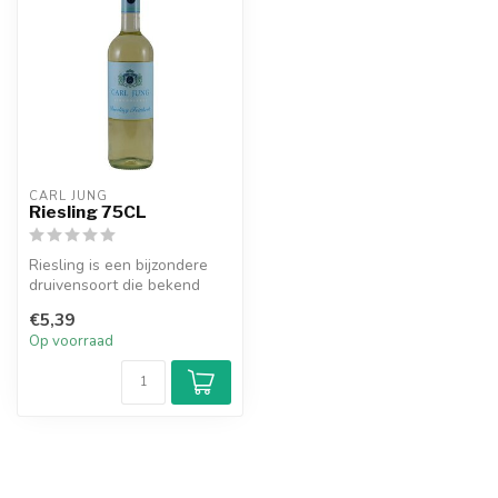
CARL JUNG
Riesling 75CL
Riesling is een bijzondere
druivensoort die bekend
staat om het produceren
€5,39
van h...
Op voorraad