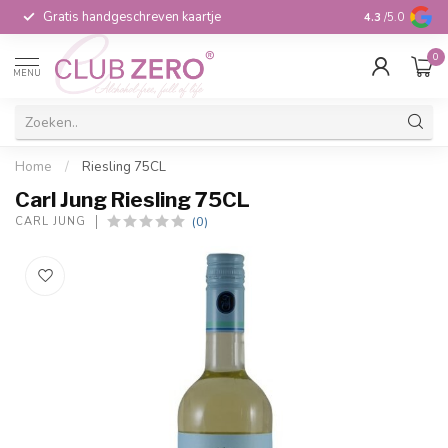
Gratis handgeschreven kaartje
Voor 16:00 b
4.3
/5.0
0
MENU
Home
/
Riesling 75CL
Carl Jung Riesling 75CL
(0)
CARL JUNG