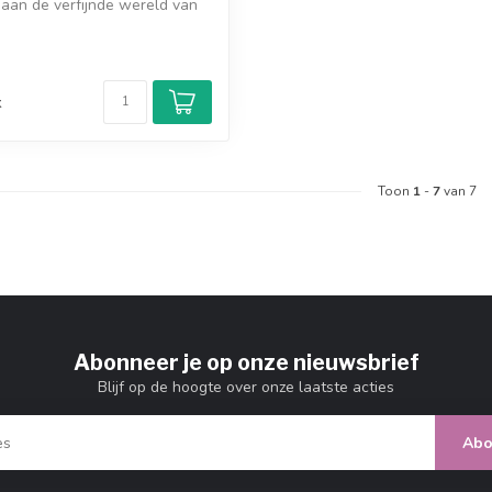
 aan de verfijnde wereld van
d
k
Toon
1
-
7
van 7
Abonneer je op onze nieuwsbrief
Blijf op de hoogte over onze laatste acties
Abo