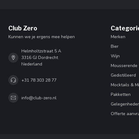
Club Zero
Categori
Kunnen we je ergens mee helpen
Merken
Bier
Helmholtzstraat 5 A
Wijn
3316 GJ Dordrecht
Nederland
Mousserende 
Gedistilleerd
+31 78 303 28 77
Mocktails & M
Pakketten
info@club-zero.nl
Gelegenhede
Offerte aanvr