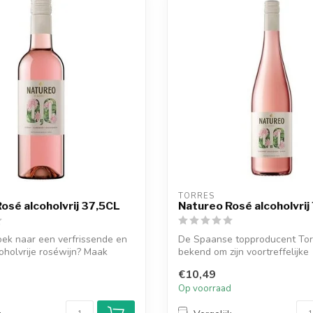
TORRES
osé alcoholvrij 37,5CL
Natureo Rosé alcoholvrij
oek naar een verfrissende en
De Spaanse topproducent Tor
oholvrije roséwijn? Maak
bekend om zijn voortreffelijke
alcoholvrije...
€10,49
d
Op voorraad