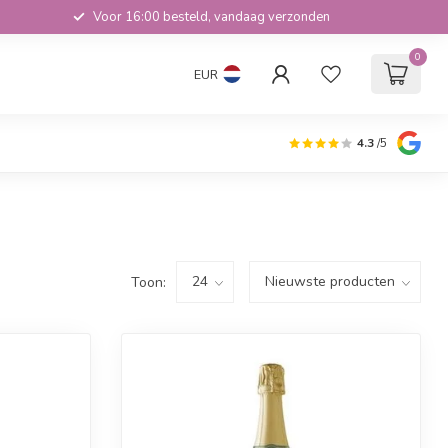
Voor 16:00 besteld, vandaag verzonden
0
EUR
4.3
/5
Toon: