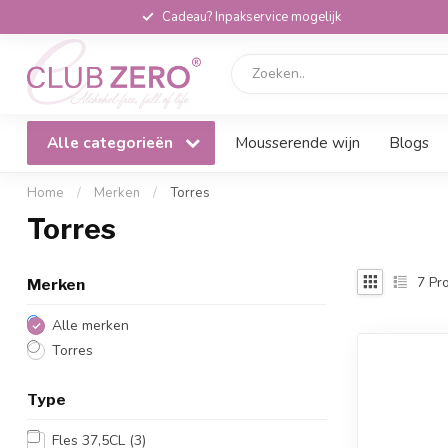
Cadeau? Inpakservice mogelijk
Alle categorieën
Mousserende wijn
Blogs
Home
/
Merken
/
Torres
Torres
7
Pro
Merken
Alle merken
Torres
Type
Fles 37,5CL
(3)