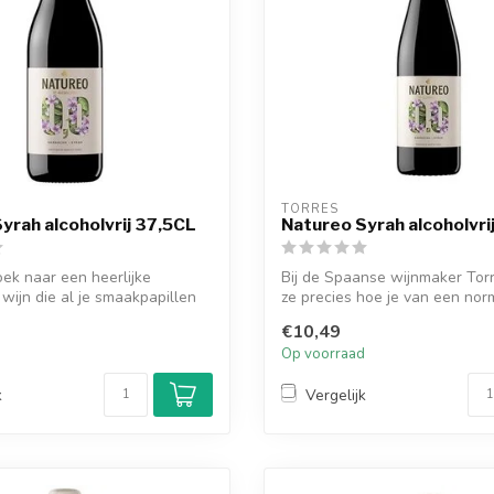
TORRES
yrah alcoholvrij 37,5CL
Natureo Syrah alcoholvri
oek naar een heerlijke
Bij de Spaanse wijnmaker Tor
 wijn die al je smaakpapillen
ze precies hoe je van een nor
een...
€10,49
d
Op voorraad
k
Vergelijk