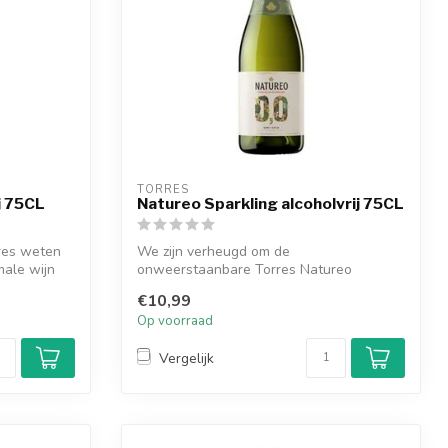
TORRES
j 75CL
Natureo Sparkling alcoholvrij 75CL
res weten
We zijn verheugd om de
male wijn
onweerstaanbare Torres Natureo
Sparkling 0,0 met je te de...
€10,99
Op voorraad
Vergelijk