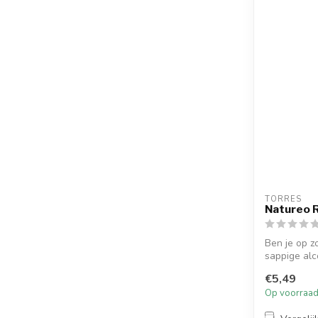
TORRES
Natureo R
Ben je op z
sappige alc
kenn...
€5,49
Op voorraa