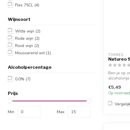
Fles 75CL
(4)
Wijnsoort
Witte wijn
(2)
Rode wijn
(2)
Rosé wijn
(2)
Mousserend wit
(1)
TORRES
Natureo S
Alcoholpercentage
Ben je op z
alcoholvrije
0.0%
(7)
verr...
€5,49
Prijs
Op voorraa
Vergelij
Min
Max