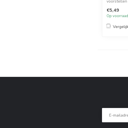
voorstellen
a...
€5,49
Op voorraa
Vergelij