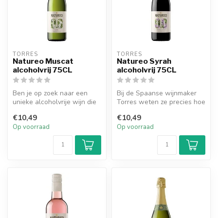
TORRES
TORRES
Natureo Muscat
Natureo Syrah
alcoholvrij 75CL
alcoholvrij 75CL
Ben je op zoek naar een
Bij de Spaanse wijnmaker
unieke alcoholvrije wijn die
Torres weten ze precies hoe
het bloemige karakter en
je van een normale wijn
€10,49
€10,49
de...
een...
Op voorraad
Op voorraad