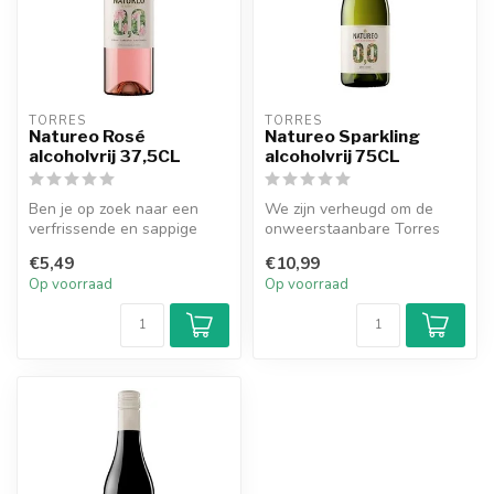
TORRES
TORRES
Natureo Rosé
Natureo Sparkling
alcoholvrij 37,5CL
alcoholvrij 75CL
Ben je op zoek naar een
We zijn verheugd om de
verfrissende en sappige
onweerstaanbare Torres
alcoholvrije roséwijn? Maak
Natureo Sparkling 0,0 met je
€5,49
€10,99
kenn...
te de...
Op voorraad
Op voorraad