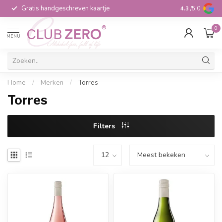
Gratis handgeschreven kaartje
Voor 16:00 b
4.3
/5.0
0
MENU
Home
/
Merken
/
Torres
Torres
Filters