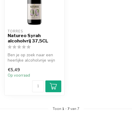
TORRES
Natureo Syrah
alcoholvrij 37,5CL
Ben je op zoek naar een
heerlijke alcoholvrije wijn
die al je smaakpapillen
€5,49
verr...
Op voorraad
Toon
1
-
7
van 7