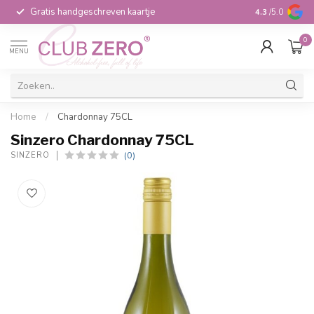
Gratis handgeschreven kaartje
Voor 16:00 b
4.3
/5.0
0
MENU
Home
/
Chardonnay 75CL
Sinzero Chardonnay 75CL
(0)
SINZERO