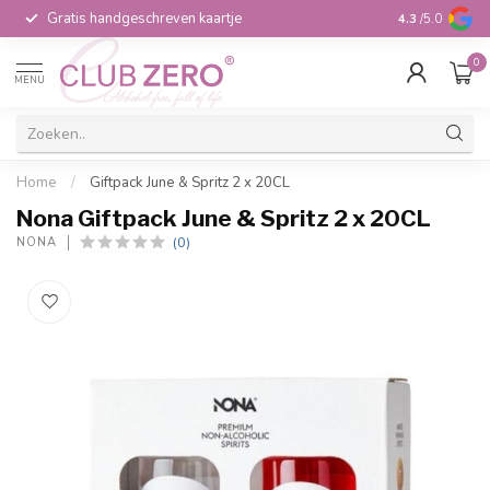
Gratis handgeschreven kaartje
Voor 16:00 b
4.3
/5.0
0
MENU
Home
/
Giftpack June & Spritz 2 x 20CL
Nona Giftpack June & Spritz 2 x 20CL
(0)
NONA