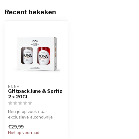
Recent bekeken
NONA
Giftpack June & Spritz
2 x 20CL
Ben je op zoek naar
exclusieve alcoholvrije
dranken die de klassieke
€29,99
Gin en Spri...
Niet op voorraad