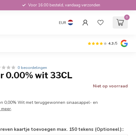
Voor 16:00 besteld, vandaag verzonden
0
EUR
4.3
/5
0 beoordelingen
r 0.00% wit 33CL
Niet op voorraad
n 0,00% Wit met teruggewonnen sinaasappel- en
 meer
.
reven kaartje toevoegen max. 150 tekens (Optioneel)::