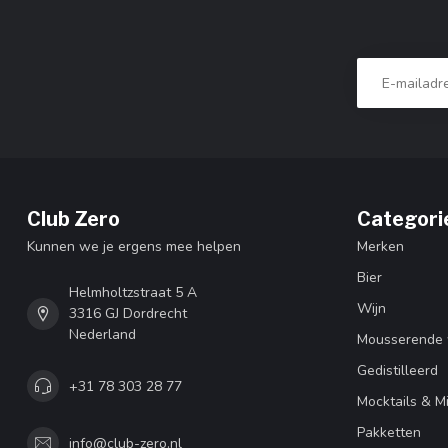
Club Zero
Categori
Kunnen we je ergens mee helpen
Merken
Bier
Helmholtzstraat 5 A
Wijn
3316 GJ Dordrecht
Nederland
Mousserende 
Gedistilleerd
+31 78 303 28 77
Mocktails & M
Pakketten
info@club-zero.nl