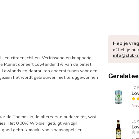
Heb je vra
of heb je hul
info@club-z
en citroenschillen. Verfrissend en knapperig
 The Planet doneert Lowlander 1% van de omzet
e Lowlands en daarbuiten ondersteunen voor een
Gerelatee
 aangezien het wordt gebrouwen met teruggewonnen
LO
Lo
Nie
ar de Theems in de allereerste onderzeeër, wist
LO
ties. Het 0,00% Wit-bier getuigt van zijn
Lo
 en goed gebruik maakt van sinaasappel- en
Nie