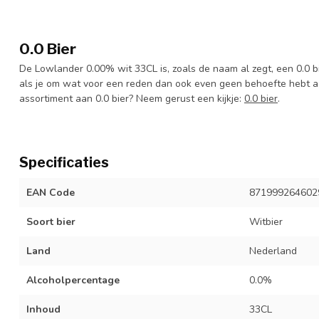
0.0 Bier
De Lowlander 0.00% wit 33CL is, zoals de naam al zegt, een 0.0 bi
als je om wat voor een reden dan ook even geen behoefte hebt a
assortiment aan 0.0 bier? Neem gerust een kijkje:
0.0 bier
.
Specificaties
EAN Code
871999264602
Soort bier
Witbier
Land
Nederland
Alcoholpercentage
0.0%
Inhoud
33CL