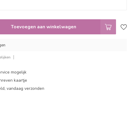
Toevoegen aan winkelwagen
gen
lijken
rvice mogelijk
hreven kaartje
eld, vandaag verzonden