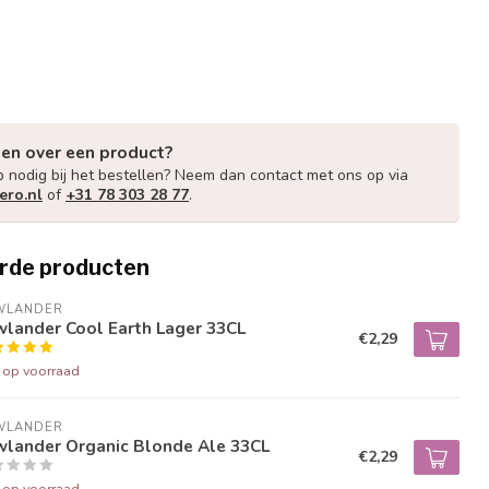
gen over een product?
p nodig bij het bestellen? Neem dan contact met ons op via
ero.nl
of
+31 78 303 28 77
.
rde producten
WLANDER
wlander Cool Earth Lager 33CL
€2,29
t op voorraad
WLANDER
wlander Organic Blonde Ale 33CL
€2,29
t op voorraad