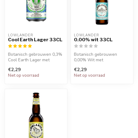
LOWLANDER
LOWLANDER
Cool Earth Lager 33CL
0.00% wit 33CL
Botanisch gebrouwen 0,3%
Botanisch gebrouwen
Cool Earth Lager met
0,00% Wit met
citroengras.
teruggewonnen
€2,29
€2,29
sinaasappel- en
Niet op voorraad
Niet op voorraad
citroenschillen.