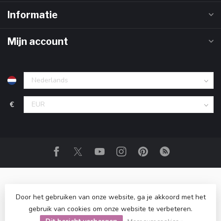
Informatie
Mijn account
€
Door het gebruiken van onze website, ga je akkoord met het
gebruik van cookies om onze website te verbeteren.
© Copyright 2026 Club Zero
- Powered by
Lightspeed
-
Lightspeed design
by
Dyvelopment