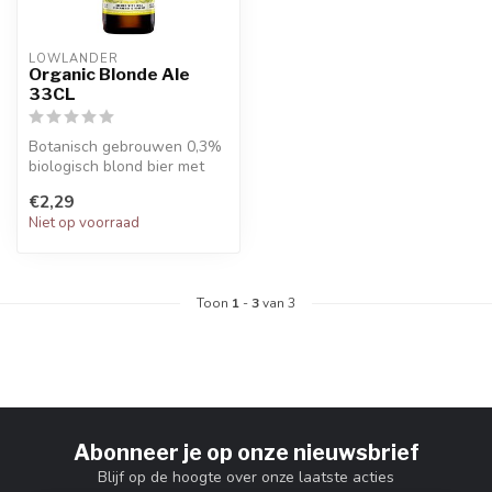
LOWLANDER
Organic Blonde Ale
33CL
Botanisch gebrouwen 0,3%
biologisch blond bier met
wilde vlierbessen en
€2,29
rozenbot...
Niet op voorraad
Toon
1
-
3
van 3
Abonneer je op onze nieuwsbrief
Blijf op de hoogte over onze laatste acties