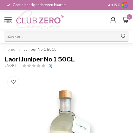
Gratis handgeschreven kaartje
Voor 16:00 b
4.3
/5.0
0
MENU
Home
/
Juniper No 1 50CL
Laori Juniper No 1 50CL
(0)
LAORI