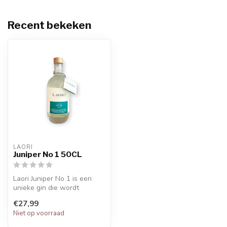
Recent bekeken
LAORI
Juniper No 1 50CL
Laori Juniper No 1 is een
unieke gin die wordt
gedistilleerd met jeneverbes
€27,99
en a...
Niet op voorraad