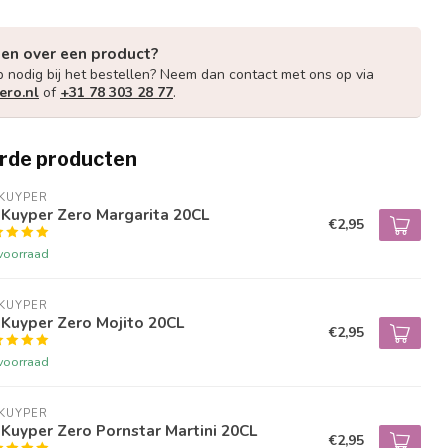
gen over een product?
p nodig bij het bestellen? Neem dan contact met ons op via
ero.nl
of
+31 78 303 28 77
.
rde producten
KUYPER
 Kuyper Zero Margarita 20CL
€2,95
voorraad
KUYPER
Kuyper Zero Mojito 20CL
€2,95
voorraad
KUYPER
Kuyper Zero Pornstar Martini 20CL
€2,95