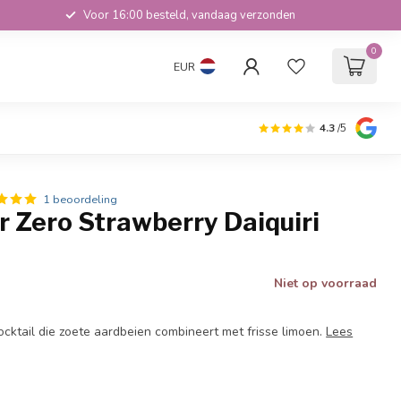
Voor 16:00 besteld, vandaag verzonden
0
EUR
4.3
/5
1 beoordeling
 Zero Strawberry Daiquiri
Niet op voorraad
ocktail die zoete aardbeien combineert met frisse limoen.
Lees