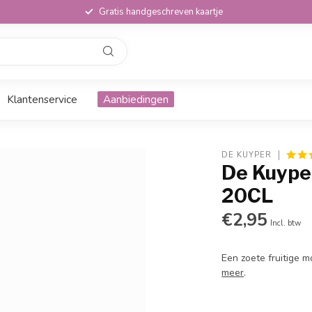
Gratis handgeschreven kaartje
Klantenservice
Aanbiedingen
DE KUYPER
De Kuyper
20CL
€2,95
Incl. btw
Een zoete fruitige m
meer
.