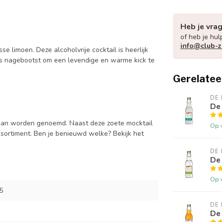
Heb je vra
of heb je hul
info@club-z
se limoen. Deze alcoholvrije cocktail is heerlijk
is nagebootst om een levendige en warme kick te
Gerelatee
DE 
De
l kan worden genoemd. Naast deze zoete mocktail
Op 
ssortiment. Ben je benieuwd welke? Bekijk het
DE 
De 
Op 
5
DE 
De 