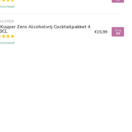
voorraad
KUYPER
Kuyper Zero Alcoholvrij Cocktailpakket 4
20CL
€15,99
voorraad