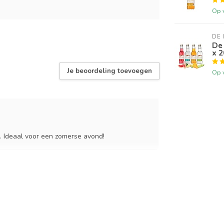
Op 
DE 
De 
x 
Je beoordeling toevoegen
Op 
l. Ideaal voor een zomerse avond!