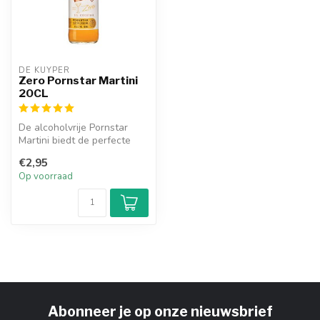
DE KUYPER
Zero Pornstar Martini
20CL
De alcoholvrije Pornstar
Martini biedt de perfecte
combinatie tussen zoetheid
€2,95
en...
Op voorraad
Abonneer je op onze nieuwsbrief