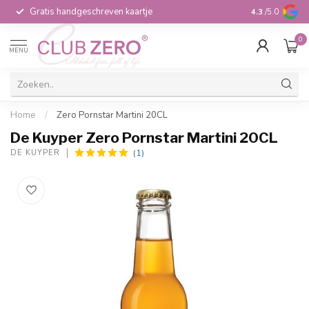
Gratis handgeschreven kaartje
Voor 16:00 b
4.3
/5.0
0
MENU
Home
/
Zero Pornstar Martini 20CL
De Kuyper Zero Pornstar Martini 20CL
(1)
DE KUYPER