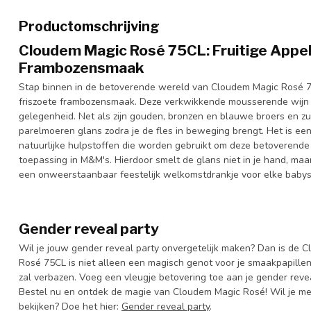
Productomschrijving
Cloudem Magic Rosé 75CL: Fruitige Appel
Frambozensmaak
Stap binnen in de betoverende wereld van Cloudem Magic Rosé 7
friszoete frambozensmaak. Deze verkwikkende mousserende wijn u
gelegenheid. Net als zijn gouden, bronzen en blauwe broers en z
parelmoeren glans zodra je de fles in beweging brengt. Het is een 
natuurlijke hulpstoffen die worden gebruikt om deze betoverende
toepassing in M&M's. Hierdoor smelt de glans niet in je hand, ma
een onweerstaanbaar feestelijk welkomstdrankje voor elke babys
Gender reveal party
Wil je jouw gender reveal party onvergetelijk maken? Dan is de
Rosé 75CL is niet alleen een magisch genot voor je smaakpapille
zal verbazen. Voeg een vleugje betovering toe aan je gender revea
Bestel nu en ontdek de magie van Cloudem Magic Rosé! Wil je me
bekijken? Doe het hier:
Gender reveal party
.