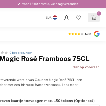
Voor 16:00 besteld, vandaag verzonden
0
EUR
4.3
/5
0 beoordelingen
Magic Rosé Framboos 75CL
Niet op voorraad
betoverende wereld van Cloudem Magic Rosé 75CL, een
cider met een friszoete frambozensmaak.
Lees meer
.
reven kaartje toevoegen max. 150 tekens (Optioneel)::