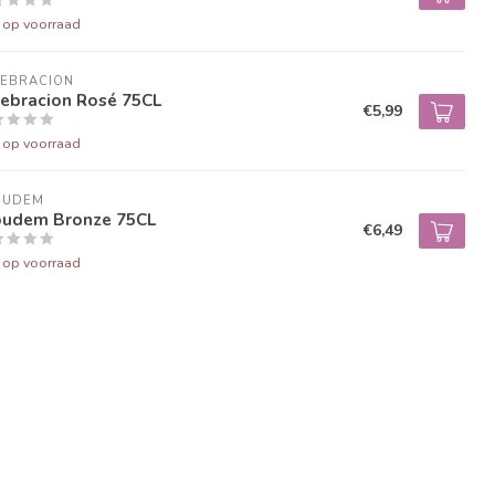
t op voorraad
LEBRACION
lebracion Rosé 75CL
€5,99
t op voorraad
OUDEM
oudem Bronze 75CL
€6,49
t op voorraad