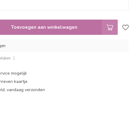
Toevoegen aan winkelwagen
gen
lijken
rvice mogelijk
hreven kaartje
eld, vandaag verzonden