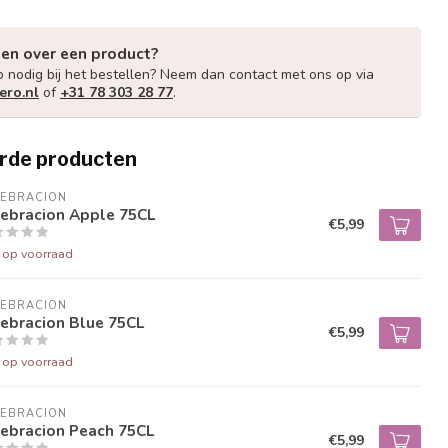
gen over een product?
p nodig bij het bestellen? Neem dan contact met ons op via
ero.nl
of
+31 78 303 28 77
.
rde producten
LEBRACION
lebracion Apple 75CL
€5,99
t op voorraad
LEBRACION
ebracion Blue 75CL
€5,99
t op voorraad
LEBRACION
lebracion Peach 75CL
€5,99