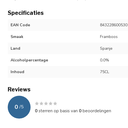
Specificaties
EAN Code
843228600530
Smaak
Framboos
Land
Spanje
Alcoholpercentage
0.0%
Inhoud
75CL
Reviews
0
/
5
0
sterren op basis van
0
beoordelingen