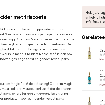
Heb je vra
cider met friszoete
of heb je hul
info@club-z
5CL, een sprankelende appelcider met een
it Spanje voegt een vleugje magie toe aan elke
Gerelatee
ussen, krijgt Cloudem Magic Rosé een schitterende
feestelijk schouwspel dat je blijft verbazen. De
CE
 gloed tot stand te brengen, vinden ook hun
Ce
ar wel in je mond. Cloudem Magic Rosé is dan ook
hower, geslaagd feest en gender reveal party.
Nie
CE
Cel
 Cloudem Magic Rosé de oplossing! Cloudem Magic
Nie
n, maar ook een visueel spektakel dat de gasten
l party en creëer een onvergetelijke ervaring.
CE
er producten voor een gender reveal party
Ce