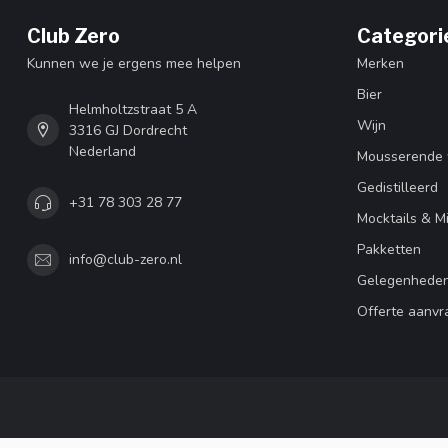
Club Zero
Categori
Kunnen we je ergens mee helpen
Merken
Bier
Helmholtzstraat 5 A
Wijn
3316 GJ Dordrecht
Nederland
Mousserende 
Gedistilleerd
+31 78 303 28 77
Mocktails & M
Pakketten
info@club-zero.nl
Gelegenhede
Offerte aanvr