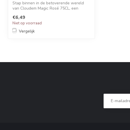
Stap binnen in de betoverende wereld
van Cloudem Magic Rosé 75CL, een
sprankelen...
€6,49
Niet op voorraad
Vergelijk