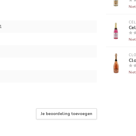
Nie
CE
1
Ce
Nie
CL
Cl
Nie
Je beoordeling toevoegen