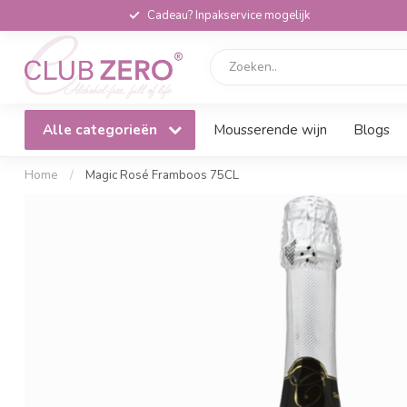
Cadeau? Inpakservice mogelijk
Alle categorieën
Mousserende wijn
Blogs
Home
/
Magic Rosé Framboos 75CL