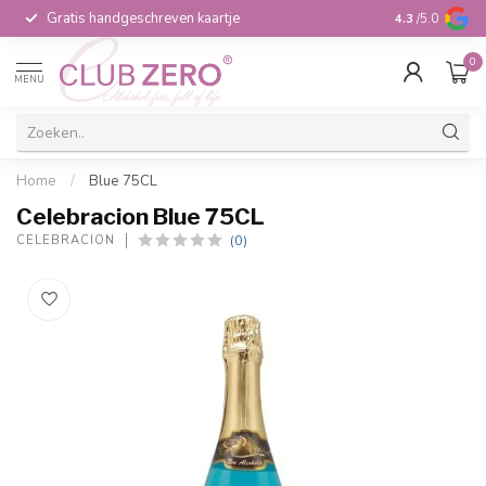
Gratis handgeschreven kaartje
Voor 16:00 b
4.3
/5.0
0
MENU
Home
/
Blue 75CL
Celebracion Blue 75CL
(0)
CELEBRACION