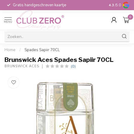
Gratis handgeschreven kaartje
Voor 16:00 b
4.3
/5.0
0
MENU
Home
/
Spades Sapiir 70CL
Brunswick Aces Spades Sapiir 70CL
(0)
BRUNSWICK ACES