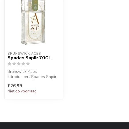
BRUNSWICK ACES
Spades Sapiir 70CL
Brunswick Aces
introduceert Spades Sapiir,
hun eerste alcoholvrije gin-
€26,99
alternati...
Niet op voorraad