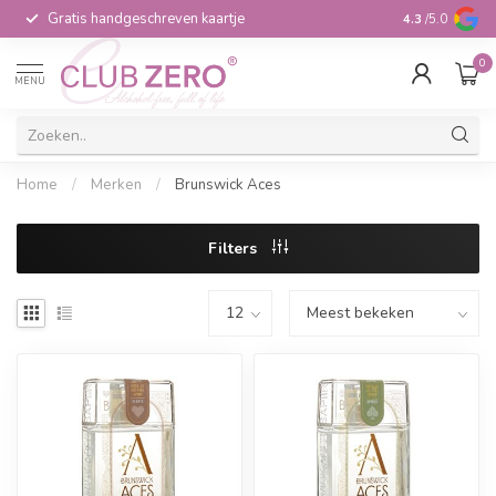
Gratis handgeschreven kaartje
Voor 16:00 b
4.3
/5.0
0
MENU
Home
/
Merken
/
Brunswick Aces
Filters