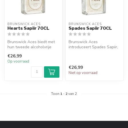
BRUNSWICK ACES
BRUNSWICK ACES
Hearts Sapiir 70CL
Spades Sapiir 70CL
Brunswick Aces biedt met
Brunswick Aces
hun tweede alcoholvrije
introduceert Spades Sapiir,
uitdrukking, Hearts Sapiir,
hun eerste alcoholvrije gin-
€26,99
mee...
alternati...
Op voorraad
€26,99
Niet op voorraad
Toon
1
-
2
van 2