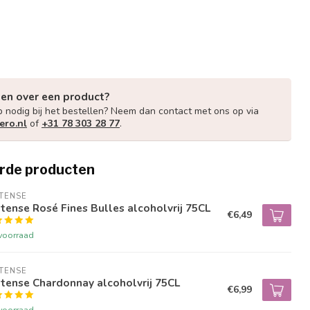
gen over een product?
p nodig bij het bestellen? Neem dan contact met ons op via
ero.nl
of
+31 78 303 28 77
.
rde producten
TENSE
tense Rosé Fines Bulles alcoholvrij 75CL
€6,49
voorraad
TENSE
tense Chardonnay alcoholvrij 75CL
€6,99
voorraad