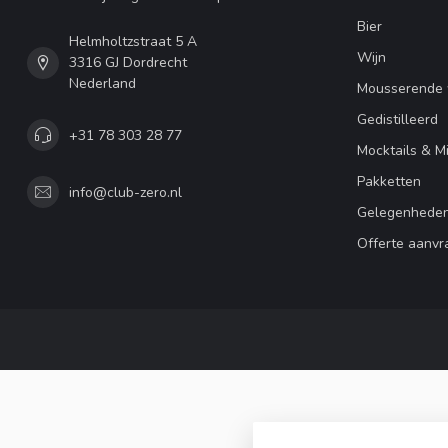
Bier
Helmholtzstraat 5 A
Wijn
3316 GJ Dordrecht
Nederland
Mousserende 
Gedistilleerd
+31 78 303 28 77
Mocktails & M
Pakketten
info@club-zero.nl
Gelegenhede
Offerte aanvr