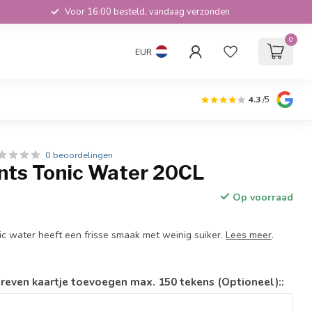
Voor 16:00 besteld, vandaag verzonden
0
EUR
4.3
/5
0 beoordelingen
nts Tonic Water 20CL
Op voorraad
c water heeft een frisse smaak met weinig suiker.
Lees meer
.
reven kaartje toevoegen max. 150 tekens (Optioneel)::