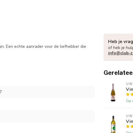
Heb je vra
in. Een echte aanrader voor de liefhebber die
of heb je hul
info@club-z
Gerelatee
VIN
Vin
7
Op 
VIN
Vin
Op 