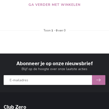
GA VERDER MET WINKELEN
Toon
1
-
0
van 0
Abonneer je op onze nieuwsbrief
Blijf op de hoogte over onze laatste acties
Club Zero