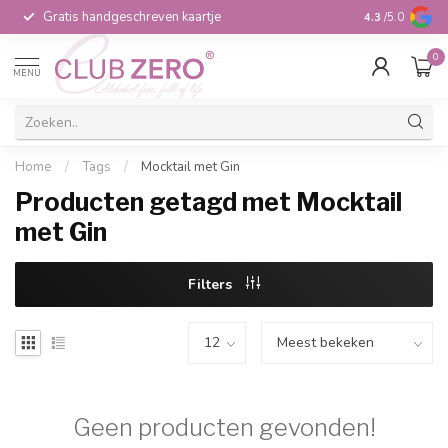
Gratis handgeschreven kaartje
Voor 16:00 b
4.3
/5.0
0
MENU
Home
/
Tags
/
Mocktail met Gin
Producten getagd met Mocktail
met Gin
Filters
Geen producten gevonden!