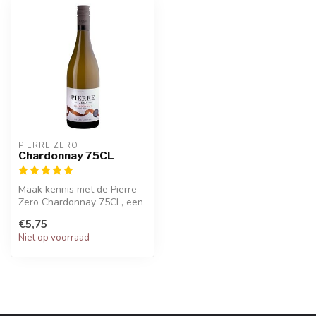
PIERRE ZERO
Chardonnay 75CL
Maak kennis met de Pierre
Zero Chardonnay 75CL, een
verfrissende en
€5,75
alcoholvrije...
Niet op voorraad