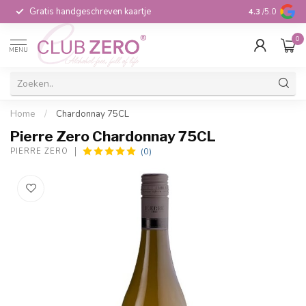
Gratis handgeschreven kaartje
Voor 16:00 b
4.3
/5.0
0
MENU
Home
/
Chardonnay 75CL
Pierre Zero Chardonnay 75CL
(0)
PIERRE ZERO