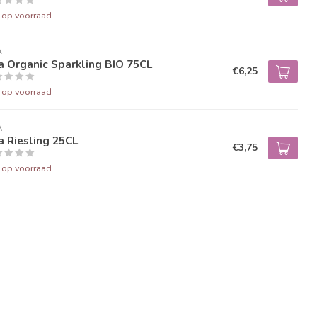
t op voorraad
A
 Organic Sparkling BIO 75CL
€6,25
t op voorraad
A
 Riesling 25CL
€3,75
t op voorraad