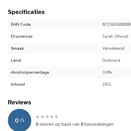
Specificaties
EAN Code
871365508088
Druivenras
Syrah (Shiraz)
Smaak
Verwikkend
Land
Duitsland
Alcoholpercentage
0.0%
Inhoud
25CL
Reviews
0
/
5
0
sterren op basis van
0
beoordelingen