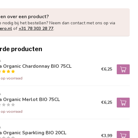
gen over een product?
p nodig bij het bestellen? Neem dan contact met ons op via
ero.nl
of
+31 78 303 28 77
.
rde producten
A
a Organic Chardonnay BIO 75CL
€6,25
t op voorraad
A
a Organic Merlot BIO 75CL
€6,25
t op voorraad
A
 Organic Sparkling BIO 20CL
€3,99