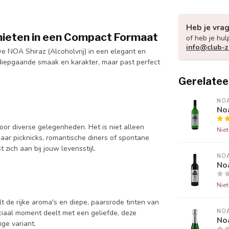
Heb je vra
enieten in een Compact Formaat
of heb je hul
info@club-z
we NOA Shiraz (Alcoholvrij) in een elegant en
 diepgaande smaak en karakter, maar past perfect
Gerelatee
NO
No
oor diverse gelegenheden. Het is niet alleen
Nie
aar picknicks, romantische diners of spontane
zich aan bij jouw levensstijl.
NO
No
Nie
t de rijke aroma's en diepe, paarsrode tinten van
NO
ciaal moment deelt met een geliefde, deze
Noa
ige variant.