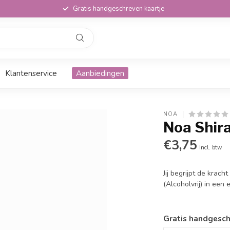
Gratis handgeschreven kaartje
Klantenservice
Aanbiedingen
NOA
Noa Shir
€3,75
Incl. btw
Jij begrijpt de kra
(Alcoholvrij) in ee
Gratis handgesch