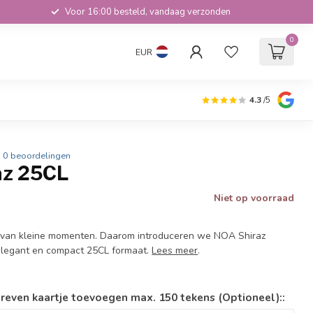
Voor 16:00 besteld, vandaag verzonden
0
EUR
4.3
/5
0 beoordelingen
az 25CL
Niet op voorraad
cht van kleine momenten. Daarom introduceren we NOA Shiraz
n elegant en compact 25CL formaat.
Lees meer
.
reven kaartje toevoegen max. 150 tekens (Optioneel)::