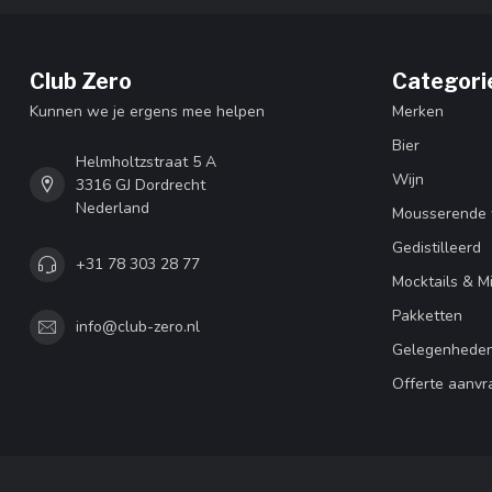
Club Zero
Categori
Kunnen we je ergens mee helpen
Merken
Bier
Helmholtzstraat 5 A
Wijn
3316 GJ Dordrecht
Nederland
Mousserende 
Gedistilleerd
+31 78 303 28 77
Mocktails & M
Pakketten
info@club-zero.nl
Gelegenhede
Offerte aanvr