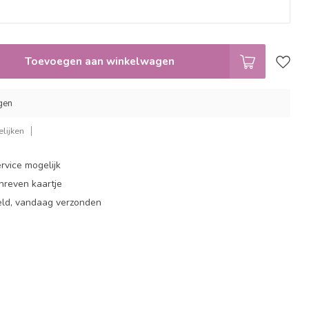
Toevoegen aan winkelwagen
gen
lijken
rvice mogelijk
hreven kaartje
eld, vandaag verzonden