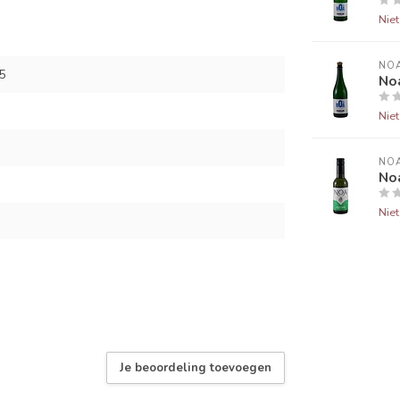
Nie
NO
5
Noa
Nie
NO
Noa
Nie
Je beoordeling toevoegen