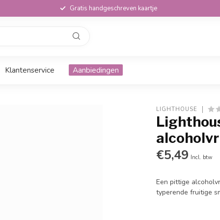
Gratis handgeschreven kaartje
Klantenservice
Aanbiedingen
LIGHTHOUSE
Lighthou
alcoholvr
€5,49
Incl. btw
Een pittige alcoholv
typerende fruitige 