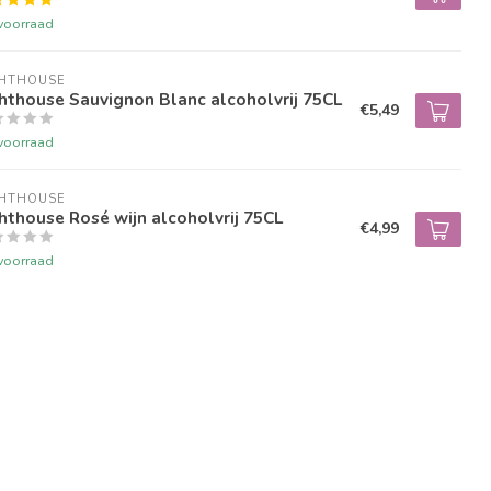
voorraad
GHTHOUSE
hthouse Sauvignon Blanc alcoholvrij 75CL
€5,49
voorraad
GHTHOUSE
hthouse Rosé wijn alcoholvrij 75CL
€4,99
voorraad