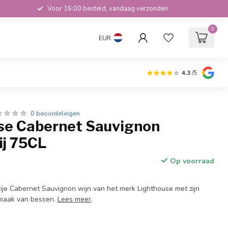
Voor 16:00 besteld, vandaag verzonden
0
EUR
4.3
/5
0 beoordelingen
se Cabernet Sauvignon
ij 75CL
Op voorraad
rije Cabernet Sauvignon wijn van het merk Lighthouse met zijn
smaak van bessen.
Lees meer
.