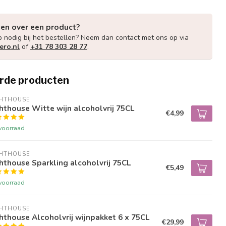
gen over een product?
p nodig bij het bestellen? Neem dan contact met ons op via
ero.nl
of
+31 78 303 28 77
.
rde producten
GHTHOUSE
hthouse Witte wijn alcoholvrij 75CL
€4,99
voorraad
GHTHOUSE
hthouse Sparkling alcoholvrij 75CL
€5,49
voorraad
GHTHOUSE
hthouse Alcoholvrij wijnpakket 6 x 75CL
€29,99