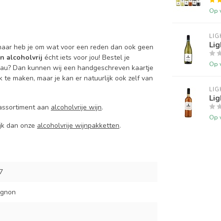
Op 
LI
Lig
n, maar heb je om wat voor een reden dan ook geen
 alcoholvrij
écht iets voor jou! Bestel je
Op 
cadeau? Dan kunnen wij een handgeschreven kaartje
e maken, maar je kan er natuurlijk ook zelf van
LI
Lig
 assortiment aan
alcoholvrije wijn
.
Op 
ijk dan onze
alcoholvrije wijnpakketten
.
7
ignon