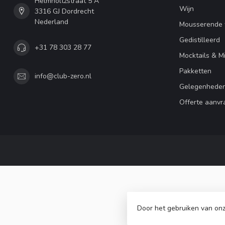
Helmholtzstraat 5 A
Wijn
3316 GJ Dordrecht
Nederland
Mousserende 
Gedistilleerd
+31 78 303 28 77
Mocktails & M
Pakketten
info@club-zero.nl
Gelegenhede
Offerte aanvr
Door het gebruiken van onz
© Copy