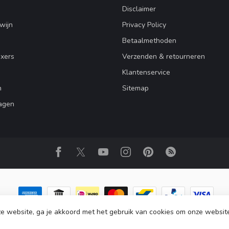
Disclaimer
wijn
Privacy Policy
Betaalmethoden
ixers
Verzenden & retourneren
Klantenservice
n
Sitemap
agen
e website, ga je akkoord met het gebruik van cookies om onze websit
right 2026 Club Zero
- Powered by
Lightspeed
-
Lightspeed design
by
Dyvel