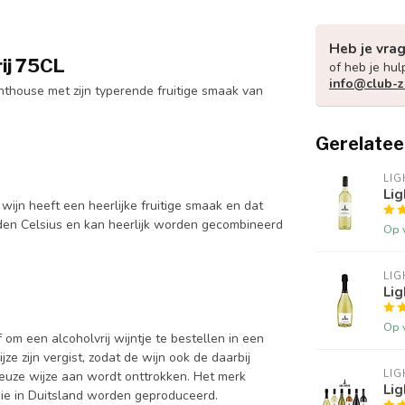
Heb je vra
ij 75CL
of heb je hul
info@club-z
hthouse met zijn typerende fruitige smaak van
Gerelatee
LI
Lig
wijn heeft een heerlijke fruitige smaak en dat
raden Celsius en kan heerlijk worden gecombineerd
Op 
LI
Lig
Op 
f om een alcoholvrij wijntje te bestellen in een
e zijn vergist, zodat de wijn ook de daarbij
LI
euze wijze aan wordt onttrokken. Het merk
Lig
die in Duitsland worden geproduceerd.