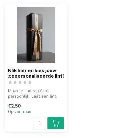
Klik hier en kies jouw
gepersonaliseerde lint!
Maak je cadeau écht
persoonlijk. Laat een lint
bedrukken met een naam,
€2,50
logo of k...
Op voorraad