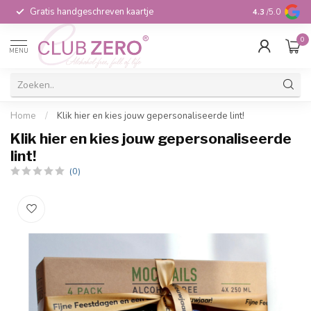
Gratis handgeschreven kaartje
Voor 16:00 b
4.3
/5.0
0
MENU
Home
/
Klik hier en kies jouw gepersonaliseerde lint!
Klik hier en kies jouw gepersonaliseerde
lint!
(0)