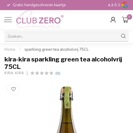
Gratis handgeschreven kaartje
Voor 16:00 b
4.3
/5.0
0
MENU
Home
/
sparkling green tea alcoholvrij 75CL
kira-kira sparkling green tea alcoholvrij
75CL
(0)
KIRA-KIRA