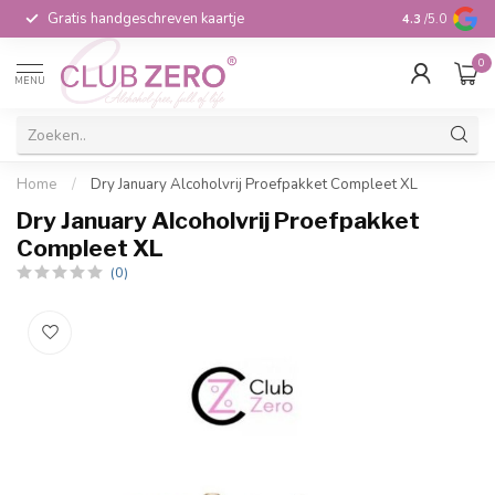
Gratis handgeschreven kaartje
Voor 16:00 b
4.3
/5.0
0
MENU
Home
/
Dry January Alcoholvrij Proefpakket Compleet XL
Dry January Alcoholvrij Proefpakket
Compleet XL
(0)