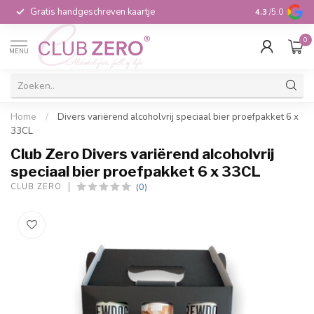
Gratis handgeschreven kaartje
Voor 16:00 b
4.3
/5.0
0
MENU
Home
/
Divers variërend alcoholvrij speciaal bier proefpakket 6 x
33CL
Club Zero Divers variërend alcoholvrij
speciaal bier proefpakket 6 x 33CL
(0)
CLUB ZERO