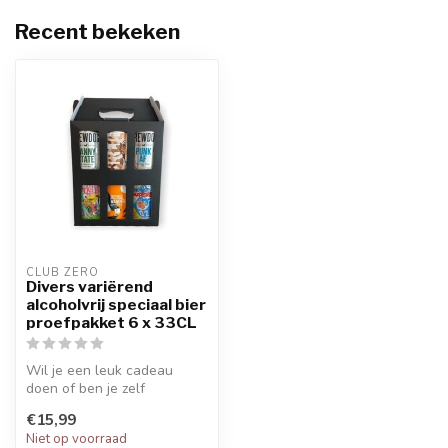
Recent bekeken
CLUB ZERO
Divers variërend
alcoholvrij speciaal bier
proefpakket 6 x 33CL
Wil je een leuk cadeau
doen of ben je zelf
benieuwd naar
€15,99
verschillende soorten a...
Niet op voorraad