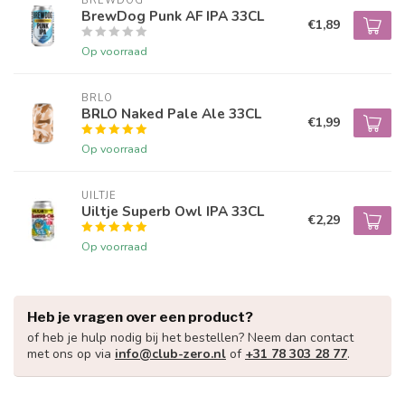
BREWDOG
BrewDog Punk AF IPA 33CL
€1,89
Op voorraad
BRLO
BRLO Naked Pale Ale 33CL
€1,99
Op voorraad
UILTJE
Uiltje Superb Owl IPA 33CL
€2,29
Op voorraad
Heb je vragen over een product?
of heb je hulp nodig bij het bestellen? Neem dan contact
met ons op via
info@club-zero.nl
of
+31 78 303 28 77
.