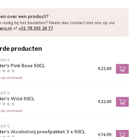
gen over een product?
p nodig bij het bestellen? Neem dan contact met ons op via
ero.nl
of
+31 78 303 28 77
.
rde producten
ER'S
er's Pink Rose 50CL
€22,49
t op voorraad
ER'S
der's Wild 50CL
€22,49
t op voorraad
ER'S
er's Alcoholvrij proefpakket 3 x 50CL
€74,99