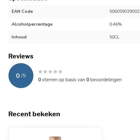
EAN Code
506059039002
Alcoholpercentage
0.46%
Inhoud
50CL
Reviews
0
/
5
0
sterren op basis van
0
beoordelingen
Recent bekeken