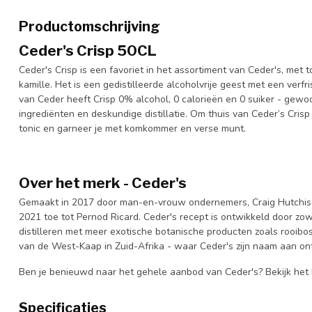
Productomschrijving
Ceder's Crisp 50CL
Ceder's Crisp is een favoriet in het assortiment van Ceder's, me
kamille. Het is een gedistilleerde alcoholvrije geest met een verf
van Ceder heeft Crisp 0% alcohol, 0 calorieën en 0 suiker - ge
ingrediënten en deskundige distillatie. Om thuis van Ceder’s Cris
tonic en garneer je met komkommer en verse munt.
Over het merk - Ceder's
Gemaakt in 2017 door man-en-vrouw ondernemers, Craig Hutchison
2021 toe tot Pernod Ricard. Ceder's recept is ontwikkeld door zow
distilleren met meer exotische botanische producten zoals rooibo
van de West-Kaap in Zuid-Afrika - waar Ceder's zijn naam aan ont
Ben je benieuwd naar het gehele aanbod van Ceder's? Bekijk het 
Specificaties