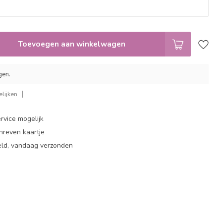
Toevoegen aan winkelwagen
gen.
lijken
rvice mogelijk
hreven kaartje
eld, vandaag verzonden