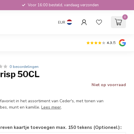
Voor 16:00 besteld, vandaag verzonden
0
EUR
4.3
/5
0 beoordelingen
Crisp 50CL
Niet op voorraad
 favoriet in het assortiment van Ceder's, met tonen van
bes, munt en kamille.
Lees meer
.
reven kaartje toevoegen max. 150 tekens (Optioneel)::