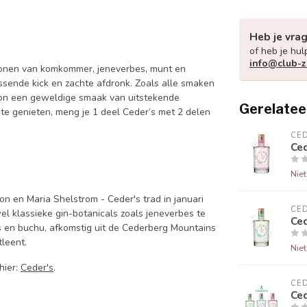
Heb je vra
of heb je hul
info@club-z
t tonen van komkommer, jeneverbes, munt en
rissende kick en zachte afdronk. Zoals alle smaken
woon een geweldige smaak van uitstekende
Gerelatee
p te genieten, meng je 1 deel Ceder’s met 2 delen
CED
Ced
Nie
 en Maria Shelstrom - Ceder's trad in januari
CED
el klassieke gin-botanicals zoals jeneverbes te
Ce
s en buchu, afkomstig uit de Cederberg Mountains
leent.
Nie
hier:
Ceder's
.
CED
Ced