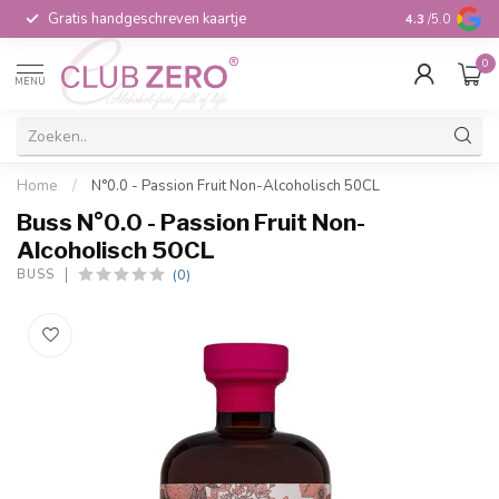
Gratis handgeschreven kaartje
Voor 16:00 b
4.3
/5.0
0
MENU
Home
/
N°0.0 - Passion Fruit Non-Alcoholisch 50CL
Buss N°0.0 - Passion Fruit Non-
Alcoholisch 50CL
(0)
BUSS