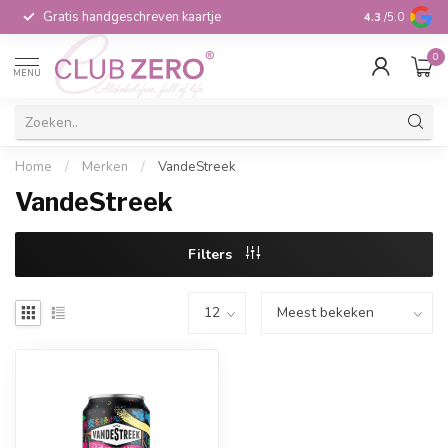
Gratis handgeschreven kaartje
Voor 16:00 b
4.3
/5.0
0
MENU
Home
/
Merken
/
VandeStreek
VandeStreek
Filters