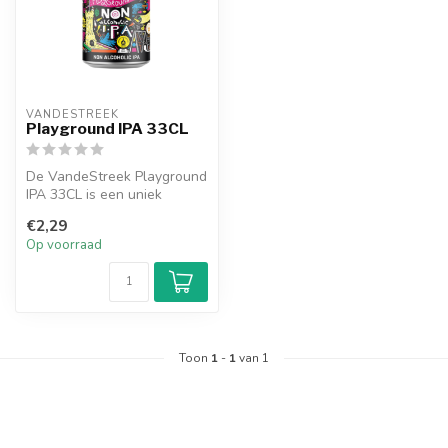
VANDESTREEK
Playground IPA 33CL
De VandeStreek Playground
IPA 33CL is een uniek
prijswinnend biertje met zo
€2,29
veel...
Op voorraad
Toon
1
-
1
van 1