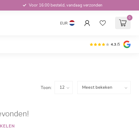
Voor 16:00 besteld, vandaag verzonden
0
EUR
4.3
/5
Toon:
evonden!
KELEN