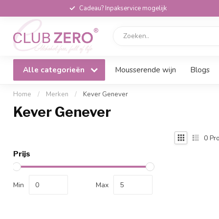
Cadeau? Inpakservice mogelijk
Alle categorieën
Mousserende wijn
Blogs
Home
/
Merken
/
Kever Genever
Kever Genever
0
Pro
Prijs
Min
Max