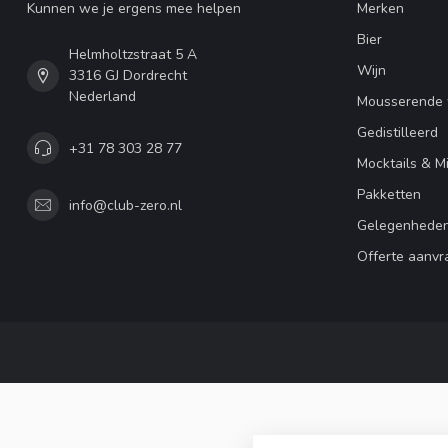
Kunnen we je ergens mee helpen
Merken
Bier
Helmholtzstraat 5 A
Wijn
3316 GJ Dordrecht
Nederland
Mousserende 
Gedistilleerd
+31 78 303 28 77
Mocktails & M
Pakketten
info@club-zero.nl
Gelegenhede
Offerte aanvr