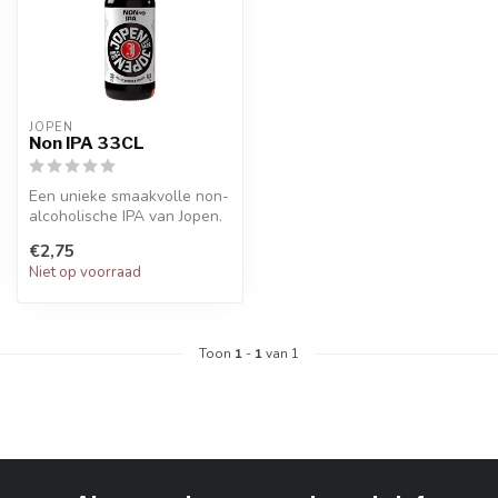
JOPEN
Non IPA 33CL
Een unieke smaakvolle non-
alcoholische IPA van Jopen.
€2,75
Niet op voorraad
Toon
1
-
1
van 1