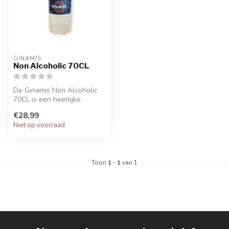
GINAMIS
Non Alcoholic 70CL
De Ginamis Non Alcoholic
70CL is een heerlijke
alcoholvrije Gin om een
€28,99
alcoholvr...
Niet op voorraad
Toon
1
-
1
van 1