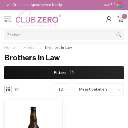
Gratis handgeschreven kaartje
Voor 16:00 b
4.3
/5.0
0
MENU
Home
/
Merken
/
Brothers In Law
Brothers In Law
Filters