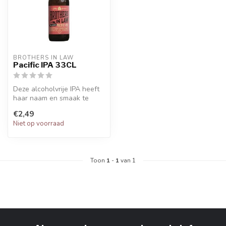
BROTHERS IN LAW
Pacific IPA 33CL
Deze alcoholvrije IPA heeft
haar naam en smaak te
danken aan de beste
€2,49
hoppen uit...
Niet op voorraad
Toon
1
-
1
van 1