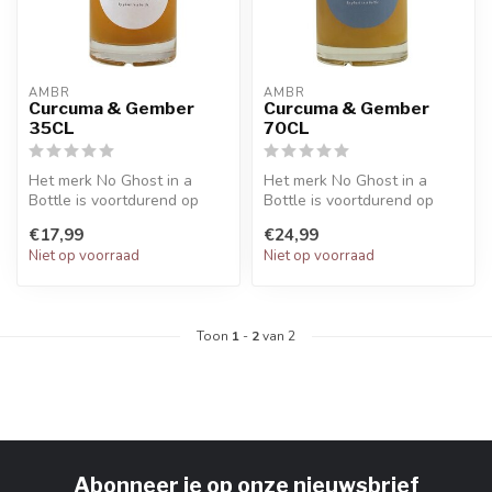
AMBR
AMBR
Curcuma & Gember
Curcuma & Gember
35CL
70CL
Het merk No Ghost in a
Het merk No Ghost in a
Bottle is voortdurend op
Bottle is voortdurend op
zoek naar nieuwe smaken
zoek naar nieuwe smaken
€17,99
€24,99
en verni...
en verni...
Niet op voorraad
Niet op voorraad
Toon
1
-
2
van 2
Abonneer je op onze nieuwsbrief